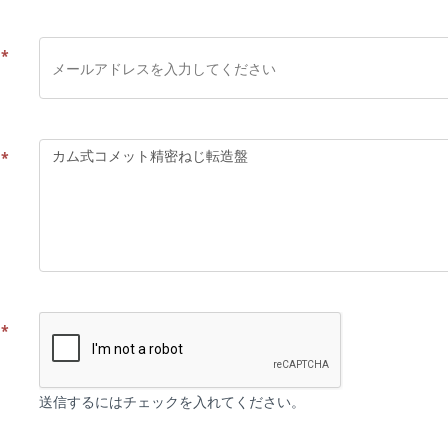
ス
*
容
*
証
*
送信するにはチェックを入れてください。