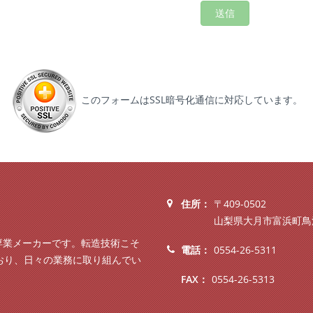
送信
このフォームはSSL暗号化通信に対応しています。
住所：
〒409-0502
山梨県大月市富浜町鳥沢
専業メーカーです。転造技術こそ
電話：
0554-26-5311
おり、日々の業務に取り組んでい
FAX：
0554-26-5313