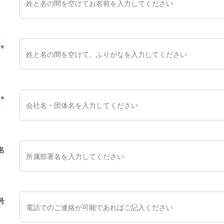
な
*
名
*
名
号